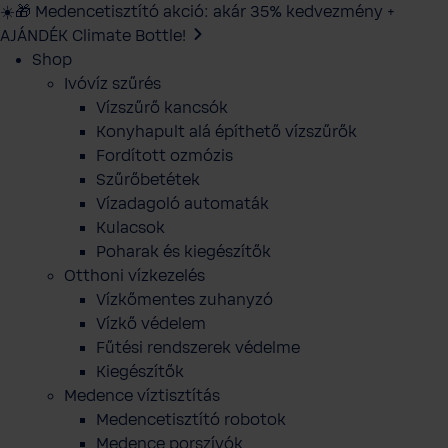
☀️🎁 Medencetisztító akció: akár 35% kedvezmény +
AJÁNDÉK Climate Bottle!
Shop
Ivóvíz szűrés
Vízszűrő kancsók
Konyhapult alá építhető vízszűrők
Fordított ozmózis
Szűrőbetétek
Vízadagoló automaták
Kulacsok
Poharak és kiegészítők
Otthoni vízkezelés
Vízkőmentes zuhanyzó
Vízkő védelem
Fűtési rendszerek védelme
Kiegészítők
Medence víztisztítás
Medencetisztító robotok
Medence porszívók