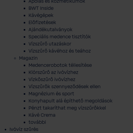
Ápolás és kozmetikumok
BWT Inside
Kávégépek
Előfizetések
Ajándékutalványok
Speciális medence tisztítók
Vízszűrő utazáskor
Vízszűrő kávéhoz és teához
Magazin
Medencerobotok téliesítése
Klórszűrő az ivóvízhez
Vízkőszűrő ivóvízhez
Vízszűrők szennyeződések ellen
Magnézium és sport
Konyhapult alá építhető megoldások
Pénzt takaríthat meg vízszűrőkkel
Kávé Crema
további
Ivóvíz szűrés