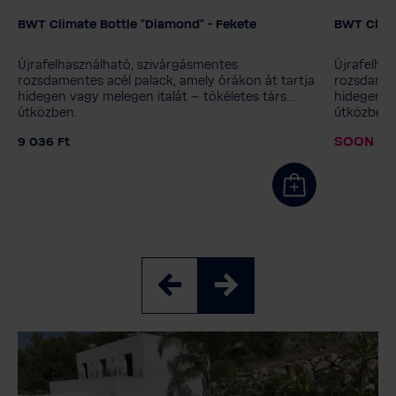
BWT Climate Bottle "Diamond" - Fekete
BWT Climat
Kiadás
Kiadás
"Change the World" - Rózsaszín
"Change 
Újrafelhasználható, szivárgásmentes
Újrafelha
"Diamond" - Fekete
"Víz világnapja" - Kék
"Diamond
rozsdamentes acél palack, amely órákon át tartja
rozsdament
hidegen vagy melegen italát – tökéletes társ
hidegen va
"Víz világnapja" - Rózsaszín
Windhager
"Víz vil
útközben.
útközben.
Szeretné személyre szabni kulacsát?
Szeretné
SOON AV
9 036 Ft
Nem, köszönöm.
Igen, örömmel
Nem, kö