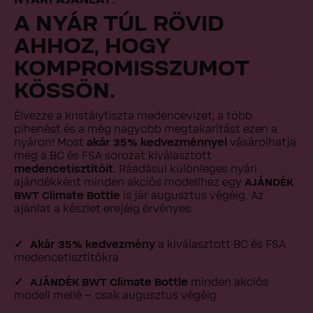
NYÁRI AJÁNLAT.
A NYÁR TÚL RÖVID
AHHOZ, HOGY
KOMPROMISSZUMOT
KÖSSÖN.
Élvezze a kristálytiszta medencevizet, a több
pihenést és a még nagyobb megtakarítást ezen a
nyáron! Most
akár 35% kedvezménnyel
vásárolhatja
meg a BC és FSA sorozat kiválasztott
medencetisztítóit
. Ráadásul különleges nyári
ajándékként minden akciós modellhez egy
AJÁNDÉK
BWT Climate Bottle
is jár augusztus végéig. Az
ajánlat a készlet erejéig érvényes.
Akár 35% kedvezmény
a kiválasztott BC és FSA
medencetisztítókra
AJÁNDÉK BWT Climate Bottle
minden akciós
modell mellé – csak augusztus végéig