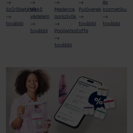
és
Szűrőbetétek
Vízkő
Medence
Pulóverek
kozmetikum
védelem
porszívók
további
további
további
további
Poolwirkstoffe
további