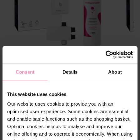
BWT MIXXO indulócsomag - Perfect taste
BWT MIXX
Szűrőbetét
Szűrőbet
Consent
Details
About
MyAQUA Perfect Taste
MyAQUA Soft
MyAQUA 
MIXXO szerelőkészlet csatlakozókkal és fejjel
MIXXO szer
MyAQUA Taste
MyAQUA 
együtt
együtt
This website uses cookies
Our website uses cookies to provide you with an
115 763 Ft
115 763 Ft
optimised user experience. Some cookies are essential
and enable basic functions such as the shopping basket.
Optional cookies help us to analyse and improve our
online offering and to operate it economically. When using