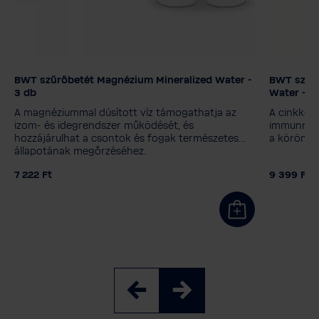
BWT szűrőbetét Magnézium Mineralized Water -
BWT szűrő
Szűrő technológia
Szűrő te
3 db
Water
Magnézium Mineralized Water
Magnézi
A magnéziummal dúsított víz támogathatja az
A cinkkel 
CINC + Magnézium Mineralized Water
CINC + 
izom- és idegrendszer működését, és
immunrends
hozzájárulhat a csontok és fogak természetes
a köröm t
Szilikát + Magnézium Mineralized Water
Szilikát
állapotának megőrzéséhez.
Kiegyensúlyozott lúgos + magnézium
Kiegyen
7 222 Ft
9 399 Ft
Soft Filtered Water EXTRA
Soft Fil
Kiszerelés
Kiszerelé
3 darab
1+3 utántöltés
6 darab
3 darab
12 darab
12 darab