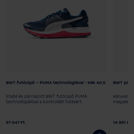
BWT futócipő – PUMA technológiával - Kék 40,5
BWT póló 
Színválaszték
Női mére
38
34
Stabil és párnázott BWT futócipő PUMA
Kényelmes,
Cipőméretek
technológiákkal a kontrollált futásért.
megjelenés
37,5
38,5
40,5
57 047 Ft
14 951 Ft