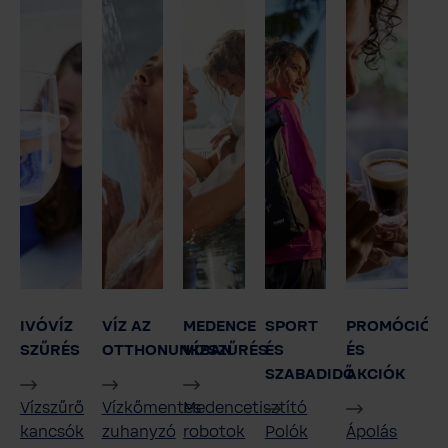
IVÓVÍZ
VÍZ AZ
MEDENCE
SPORT
PROMÓCIÓK
SZŰRÉS
OTTHONUNKBAN
VÍZSZŰRÉS
ÉS
ÉS
SZABADIDŐ
AKCIÓK
Vízszűrő
Vízkőmentes
Medencetisztító
kancsók
zuhanyzó
robotok
Polók
Ápolás