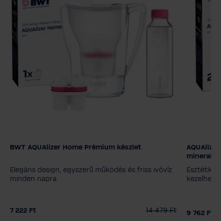
BWT AQUAlizer Home Prémium készlet
AQUAlizer
mineraliz
Elegáns design, egyszerű működés és friss ivóvíz
Esztétikus
minden napra
kezelhető
7 222 Ft
14 479 Ft
9 762 Ft