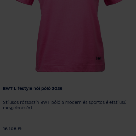
BWT Lifestyle női póló 2026
Színválaszték
Stílusos rózsaszín BWT póló a modern és sportos életstílusú
Női méret
megjelenésért.
XS
S
M
L
XL
2XL
18 108 Ft