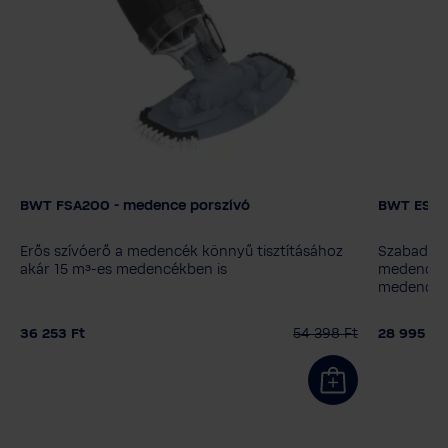
BWT FSA200 - medence porszívó
BWT ES20
Medence porszívó modell
Medence 
BC02
BC30
BC50
FSA200
FSA400
ES02
E
Erős szívóerő a medencék könnyű tisztításához
Szabadalma
További termék
További 
akár 15 m³-es medencékben is
medencék 
medencékn
Kiegészítő termék nélkül
Kiegészí
36 253 Ft
54 398 Ft
28 995 Ft