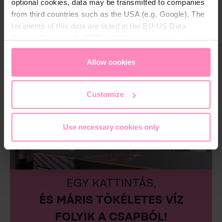
optional cookies, data may be transmitted to companies
from third countries such as the USA (e.g. Google). The
recipients of this data are listed in the EU-US Data
Privacy Framework (DPF), which guarantees an
appropriate level of data protection. You can
accept all
cookies
or
only allow necessary cookies
. You can
Allow cookies
access and change your chosen setting at any time in
the footer of this website.
Customize
Use necessary cookies only
EGY KATTINTÁS,
ÉS MÁRIS TÖKÉLETES VÍZ
FOLYIK A CSAPBÓL!