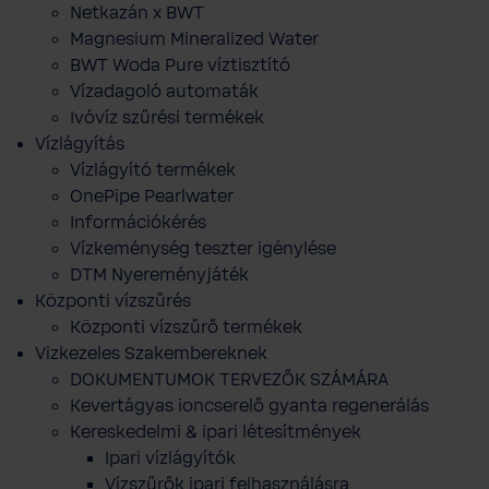
Netkazán x BWT
Magnesium Mineralized Water
BWT Woda Pure víztisztító
Vízadagoló automaták
Ivóvíz szűrési termékek
Vízlágyítás
Vízlágyító termékek
OnePipe Pearlwater
Információkérés
Vízkeménység teszter igénylése
DTM Nyereményjáték
Központi vízszűrés
Központi vízszűrő termékek
Vizkezeles Szakembereknek
DOKUMENTUMOK TERVEZŐK SZÁMÁRA
Kevertágyas ioncserelő gyanta regenerálás
Kereskedelmi & ipari létesítmények
Ipari vízlágyítók
Vízszűrők ipari felhasználásra