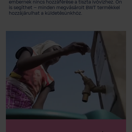
embernek nincs hozzáférése a tiszta ivóvízhez. Ön
is segíthet – minden megvásárolt BWT termékkel
hozzájárulhat a küldetésünkhöz.