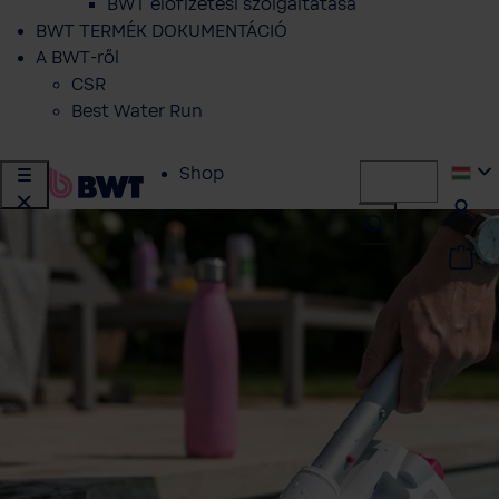
BWT előfizetési szolgáltatása
BWT TERMÉK DOKUMENTÁCIÓ
A BWT-ről
CSR
Best Water Run
Shop
Ivóvíz szűrés
Vízlágyítás
Központi vízszűrés
Vizkezeles
Szakembereknek