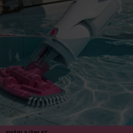
Szerviz
Ügyfélszolgálat
BWT TERMÉK
DOKUMENTÁCIÓ
A BWT-ről