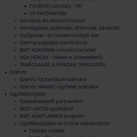
Fordított ozmózis - RO
UV fertőtlenítés
Kórházak és laboratóriumok
Vendéglátás (szállodák, éttermek, kávézók)
Gyógyszer- és biotechnológia ipar
Üzemanyagcella membránok
BWT AQADRINK ivovizautomatak
AQA PERCEK - cikkek a vízkezelésről
TANÁCSADÁS & MŰSZAKI TÁMOGATÁS
Szerviz
Szerviz háztartások számára
Szerviz vállalati ügyfelek számára
Ügyfélszolgálat
Szakkereskedő partnereink
BEST WATER applikáció
BWT AQAPLANNER program
Ügyfélszolgálat az Online webshophoz
Fizetési módok