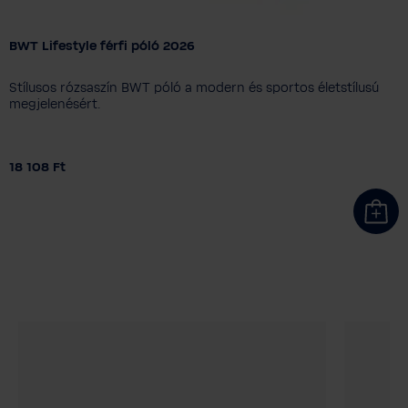
BWT Lifestyle férfi póló 2026
Férfi méret
S
M
L
XL
XXL
3XL
Stílusos rózsaszín BWT póló a modern és sportos életstílusú
Színválaszték
megjelenésért.
18 108 Ft