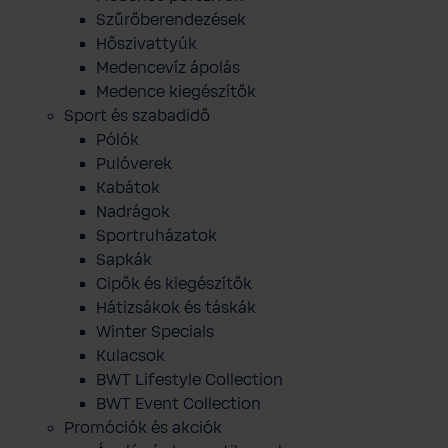
Szűrőberendezések
Hőszivattyúk
Medencevíz ápolás
Medence kiegészítők
Sport és szabadidő
Pólók
Pulóverek
Kabátok
Nadrágok
Sportruházatok
Sapkák
Cipők és kiegészítők
Hátizsákok és táskák
Winter Specials
Kulacsok
BWT Lifestyle Collection
BWT Event Collection
Promóciók és akciók